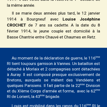
la même année.
Il se marie deux années plus tard, le 12 janvier
1914 à Bourgneuf avec
Louise Joséphine
CROCHET
de 7 ans sa cadette. A la date du 8
février 1914, le jeune couple est domicilié à la
Basse Chantrie entre Chauvé et Chaumes en Retz.
ème
Au moment de la déclaration de guerre, le 116
RI tient toujours garnison à Vannes. Un bataillon est
détaché à Morlaix et 2 compagnies sont détachées
à Auray. Il est composé presque exclusivement de
Bretons, auxquels se mêlent des Vendéens et
ème
quelques Parisiens. Il fait partie de la 22
Division
ème
et du X
I
ème Corps d’armée et forme, avec le 62
ème
RI de Lorient, la 43
brigade.
ème
Louis est mobilisé dans les rangs du 116
RI le