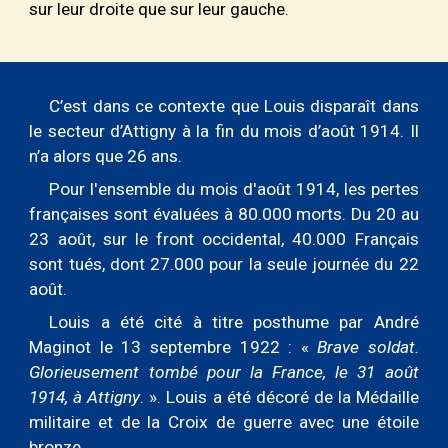
sur leur droite que sur leur gauche.
C’est dans ce contexte que Louis disparaît dans
le secteur d’Attigny à la fin du mois d’août 1914. Il
n’a alors que 26 ans.
Pour l'ensemble du mois d'août 1914, les pertes
françaises sont évaluées à 80.000 morts. Du 20 au
23 août, sur le front occidental, 40.000 Français
sont tués, dont 27.000 pour la seule journée du 22
ao
û
t.
Louis a été cité à titre posthume par André
Maginot
le 13 septembre 1922 : «
Brave soldat.
Glorieusement tombé pour la France, le 31 août
1914, à Attigny
. ». Louis a été décoré de la
M
édaille
m
ilitaire
et de la
Croix de
g
uerre
avec une
étoile
b
ronze.