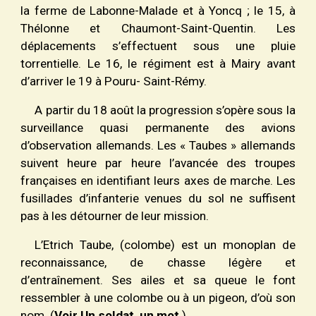
la ferme de Labonne-Malade et à Yoncq ; le 15, à
Thélonne et Chaumont-Saint-Quentin. Les
déplacements s’effectuent sous une pluie
torrentielle. Le 16, le régiment est à Mairy avant
d’arriver le 19 à Pouru- Saint-Rémy.
A partir du 18 ao
û
t la progression s’opère sous la
surveillance quasi permanente des avions
d’observation allemands. Les «
T
aubes » allemands
suivent heure par heure l’avancée des troupes
françaises en identifiant leurs axes de marche. Les
fusillades d’infanterie venues du sol ne suffisent
pas à les détourner de leur mission.
L’Etrich Taube, (colombe) est un monoplan de
reconnaissance, de chasse légère et
d’entraînement. Ses ailes et sa queue le font
ressembler à une colombe ou à un pigeon
, d
’où son
nom. (
Voir Un soldat, un mot
.)