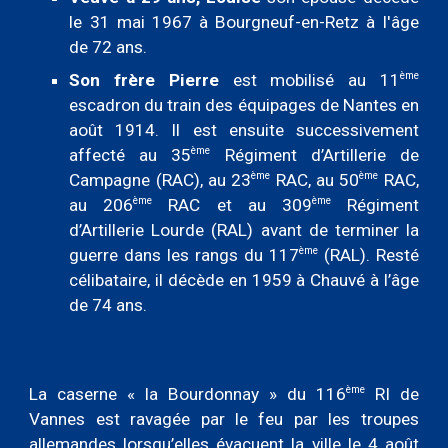
le 31 mai 1967 à Bourgneuf-en-Retz à l'âge
de 72 ans.
ème
Son frère Pierre
est mobilisé au 11
escadron du train des équipages de Nantes en
août 1914. Il est ensuite successivement
ème
affecté au 35
Régiment d’Artillerie de
ème
ème
Campagne (RAC), au 23
RAC, au 50
RAC,
ème
ème
au 206
RAC et au 309
Régiment
d’Artillerie Lourde (RAL) avant de terminer la
ème
guerre dans les rangs du 117
(RAL). Resté
célibataire, il décède en 1959 à Chauvé à l’âge
de 74 ans.
ème
La caserne « la Bourdonnay » du 116
RI de
Vannes est ravagée par le feu par les troupes
allemandes lorsqu’elles évacuent la ville le 4 ao
û
t