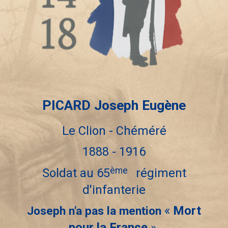
PICARD
Joseph Eugène
Le Clion -
Chéméré
18
88
- 191
6
ème
Soldat au
65
régiment
d'infanterie
«
Mort
Joseph n'a pas la mention
pour la France
»