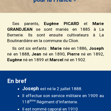
Ses parents,
Eugène PICARD
et
Marie
GRANDJEAN
se sont mariés en 1885 à La
Bernerie. Ils sont ensuite cultivateurs à La
Boutinardière en la commune du Clion.
Ils ont
six
enfants :
Marie
née en 1886,
Joseph
né en 1888,
Jean
né en 1890,
Pierre
né en 1892,
Eugène
né en 1899 et
Marcel
né en 1902.
En bref
Joseph
est né le 2 juillet 1888.
Il effectue son service militaire en 1909 au
ème
118
R
égiment d'
I
nfanterie.
Il est nommé caporal en 1910.