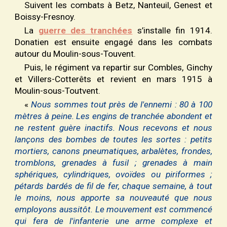
Suivent les combats à Betz, Nanteuil, Genest et
Boissy-Fresnoy.
La
guerre des tranchées
s’installe fin 1914.
Donatien est ensuite engagé dans les combats
autour du Moulin-sous-Touvent.
Puis, le régiment va r
epart
ir sur Combles, Ginchy
et Villers-Cotterêts et
revient
en mars 1915 à
Moulin-sous-Toutvent.
«
Nous sommes tout près de l'ennemi : 80 à 100
mètres à peine. Les engins de tranchée abondent et
ne restent guère inactifs. Nous recevons et nous
lançons des bombes de toutes les sortes
: p
etits
mortiers, canons pneumatiques, arbalètes, frondes,
tromblons, grenades à fusil ; grenades à main
sphériques, cylindriques, ovoïdes ou piriformes ;
pétards bardés de fil de fer, chaque semaine, à tout
le moins, nous apporte sa nouveauté que nous
employons aussitôt. Le mouvement est commencé
qui fera de l'infanterie une arme complexe et