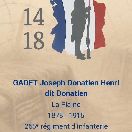
GADET Joseph Donatien Henri
dit Donatien
La Plaine
18
78
- 191
5
265
régiment d'infanterie
e