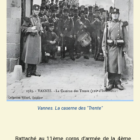
Vannes. La caserne des "Trente"
Rattaché au 1
1è
me corps d’armée de la 4
è
me