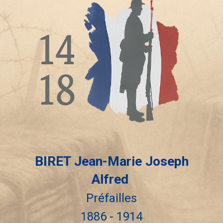
BIRET
Jean-Marie Joseph
Alfred
Préfailles
188
6
- 191
4