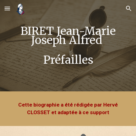
Skip to main content
Skip to navigation
BIRET Jean-Marie
Joseph Alfred
Préfailles
Cette biographie a été rédigée par H
ervé
CLOSSET et adaptée à ce support