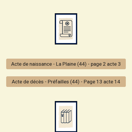
Acte de naissance - La Plaine (44) - page 2 acte 3
Acte de décès - Préfailles (44) - Page 13 acte 14