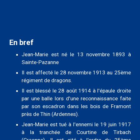
En bref
Jean-Marie est né le 13 novembre 1893 à
Sainte-Pazanne
Il est a
ffecté le 28 novembre 1913 au 25ème
r
égiment de
d
ragons.
Il est b
lessé le 28 août 1914 à l'épaule droite
par une balle lors d'une reconnaissance fa
i
te
par son escadron dans les bois de Framont
près de Thin (Ardennes).
Jean-Marie est t
ué à l'ennemi le 19 juin 1917
à la tranchée de Courtine de Tirbach
(Craonne). Il est ci
té à
l'ordre du 25ème