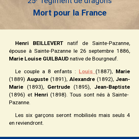
2
5
ᵉ régiment
de dragons
Mort pour la France
Henri BEILLEVERT
natif de Sainte-Pazanne,
épouse à Sainte-Pazanne le 26 septembre 1886,
Marie Louise GUILBAUD
native de Bourgneuf.
Le couple a 8 enfants :
Louis
(1887),
Marie
(1889)
Auguste
(1891),
Alexandre
(1892),
Jean-
Marie
(1893),
Gertrude
(1895),
Jean-Baptiste
(1896) et
Henri
(1898). Tous sont nés à Sainte-
Pazanne.
Les six garçons seront mobilisés mais seuls 4
en reviendront.