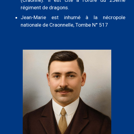
r
égiment de
d
ragons.
Jean-Marie est i
nhumé à la
n
écropole
n
ationale de Craonnelle
,
Tombe N° 517