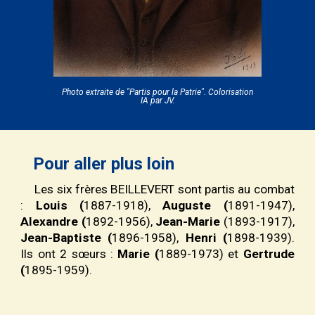
Photo extraite de "Partis pour la Patrie".
Colorisation
IA par JV.
Pour aller plus loin
Les six frères BEILLEVERT sont partis au combat
:
Louis (
1887-1918),
Auguste (
1891-1947),
Alexandre (
1892-1956),
Jean-Marie
(1893-1917),
Jean-Baptiste (
1896-1958),
Henri (
1898-1939).
Ils ont 2 sœurs :
Marie (
1889-1973) et
Gertrude
(
1895-1959).