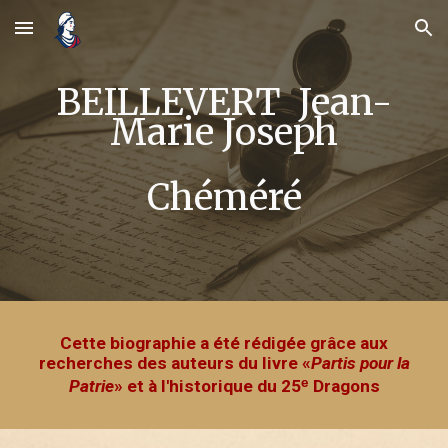
Skip to main content
Skip to navigation
BEILLEVERT Jean-
Marie Joseph
Chéméré
Cette biographie a été rédigée grâce aux
recherches des auteurs du livre
«
Partis pour la
ᵉ
Patrie
»
et à
l'hist
or
ique du 25
Dragons